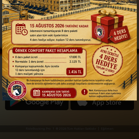
Kick Boks & Crossfit & HIIT Cardıo
FİYATLAR
SORU-CEVAP
RideBooking.Pro
1 © 2026 Tüm Hakları Saklıdır |
Eğitmen