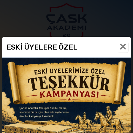
ESKİ ÜYELERE ÖZEL
BİNİCİLİK EĞİTİMİ
FİYATLAR
SORU-CEVAP